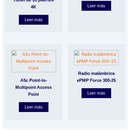
HDMI de 16 puertos
Leer más
4K
Leer más
Radio inalámbrica
A5c Point-to-
ePMP Force 300-25
Multipoint Access
Leer más
Point
Leer más