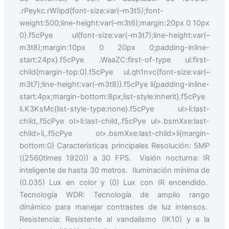
.rPeykc.rWIipd{font-size:var(–m3t5);font-
weight:500;line-height:var(–m3t6);margin:20px 0 10px
0}.f5cPye ul{font-size:var(–m3t7);line-height:var(–
m3t8);margin:10px 0 20px 0;padding-inline-
start:24px}.f5cPye .WaaZC:first-of-type ul:first-
child{margin-top:0}.f5cPye ul.qh1nvc{font-size:var(–
m3t7);line-height:var(–m3t8)}.f5cPye li{padding-inline-
start:4px;margin-bottom:8px;list-style:inherit}.f5cPye
li.K3KsMc{list-style-type:none}.f5cPye ul>li:last-
child,.f5cPye ol>li:last-child,.f5cPye ul>.bsmXxe:last-
child>li,.f5cPye ol>.bsmXxe:last-child>li{margin-
bottom:0} Características principales Resolución: 5MP
((2560times 1920)) a 30 FPS. Visión nocturna: IR
inteligente de hasta 30 metros. Iluminación mínima de
(0.035) Lux en color y (0) Lux con IR encendido.
Tecnología WDR: Tecnología de amplio rango
dinámico para manejar contrastes de luz intensos.
Resistencia: Resistente al vandalismo (IK10) y a la