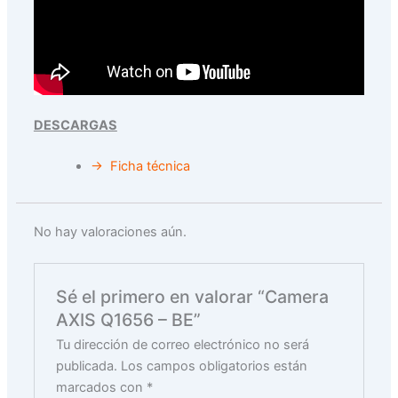
DESCARGAS
→ Ficha técnica
No hay valoraciones aún.
Sé el primero en valorar “Camera
AXIS Q1656 – BE”
Tu dirección de correo electrónico no será
publicada.
Los campos obligatorios están
marcados con
*