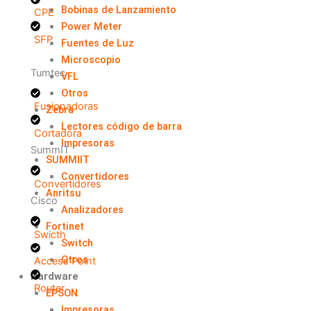
Bobinas de Lanzamiento
CPE
Power Meter
SFP
Fuentes de Luz
Microscopio
Tumtec
VFL
Otros
Fusionadoras
Zebra
Lectores código de barra
Cortadora
Impresoras
SummIT
SUMMIIT
Convertidores
Convertidores
Anritsu
Cisco
Analizadores
Fortinet
Swicth
Switch
Otros
Access Point
Hardware
Router
EPSON
Impresoras