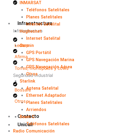
INMARSAT
Teléfonos Satelitales
Planes Satelitales
Infraestructura
Internet Satelital
Infraestructura
Hughesnet
Internet Satelital
Ledtop
Garmin
GPS Portátil
Afirma
GPS Navegación Marina
GPS Navegación Aérea
Torres, monopolos y cows
Otros
Seguridad Industrial
Starlink
Antena Satelital
Bossafe
Ethernet Adaptador
Otros
Planes Satelitales
Arriendos
Contacto
Beam C
Teléfonos Satelitales
Unicall
Radio Comunicación