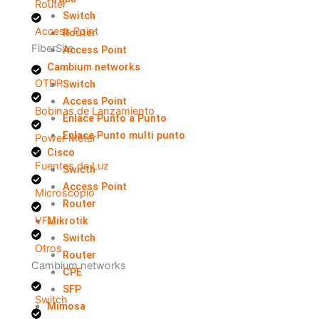
Router
Switch
Access Point
Router
FiberSite
Access Point
Cambium networks
OTDR
Switch
Access Point
Bobinas de Lanzamiento
Enlace Punto a Punto
Enlace Punto multi punto
Power Meter
Cisco
Fuentes de Luz
Swicth
Access Point
Microscopio
Router
Mikrotik
VFL
Switch
Otros
Router
Cambium networks
CPE
SFP
Switch
Mimosa