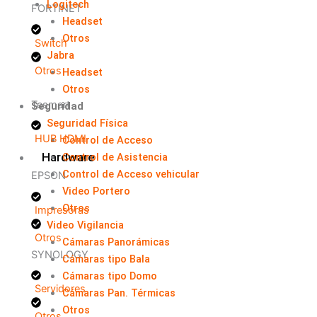
Logitech
FORTINET
Headset
Otros
Switch
Jabra
Otros
Headset
Otros
Tesmart
Seguridad
Seguridad Física
HUB HDMI
Control de Acceso
Hardware
Control de Asistencia
Control de Acceso vehicular
EPSON
Video Portero
Otros
Impresoras
Video Vigilancia
Otros
Cámaras Panorámicas
SYNOLOGY
Cámaras tipo Bala
Cámaras tipo Domo
Servidores
Cámaras Pan. Térmicas
Otros
Otros