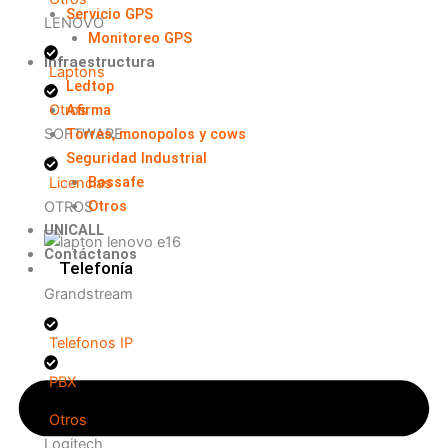
Servicio GPS
LENOVO
Monitoreo GPS
Infraestructura
Laptons
Ledtop
Afirma
Otros
Torres, monopolos y cows
SOFTWARE
Seguridad Industrial
Bossafe
Licencias
Otros
OTROS
UNICALL
Contáctanos
Telefonía
Grandstream
Telefonos IP
PBX
Otros
Logitech