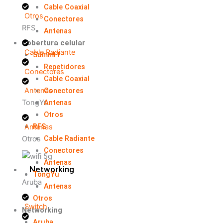
Cable Coaxial
Otros
Conectores
RFS
Antenas
Cobertura celular
Cable Radiante
SummIT
Repetidores
Conectores
Cable Coaxial
Conectores
Antenas
Antenas
TongYu
Otros
RFS
Antenas
Cable Radiante
Otros
Conectores
Antenas
Networking
TongYu
Aruba
Antenas
Otros
Switch
Networking
Aruba