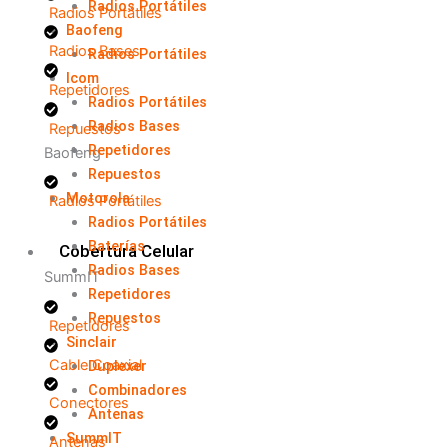
Radios Portátiles
Radios Portátiles
Baofeng
Radios Bases
Radios Portátiles
Icom
Repetidores
Radios Portátiles
Radios Bases
Repuestos
Repetidores
Baofeng
Repuestos
Motorola
Radios Portátiles
Radios Portátiles
Baterías
Cobertura Celular
Radios Bases
SummIT
Repetidores
Repuestos
Repetidores
Sinclair
Cable Coaxial
Duplexer
Combinadores
Conectores
Antenas
SummIT
Antenas