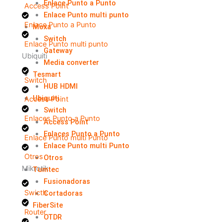
Enlace Punto a Punto
Access Point
Enlace Punto multi punto
Enlace Punto a Punto
Moxa
Switch
Enlace Punto multi punto
Gateway
Ubiquiti
Media converter
Tesmart
Switch
HUB HDMI
Ubiquiti
Access Point
Switch
Enlaces Punto a Punto
Access Point
Enlaces Punto a Punto
Enlace Punto multi Punto
Enlace Punto multi Punto
Otros
Otros
Mikrotik
Tumtec
Fusionadoras
Swicth
Cortadoras
FiberSite
Router
OTDR