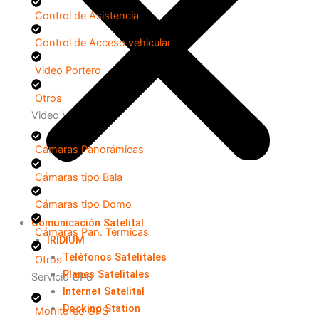
⁠Control de Asistencia
Control de Acceso vehicular
Video Portero
Otros
Video Vigilancia
Cámaras Panorámicas
Cámaras tipo Bala
Cámaras tipo Domo
Comunicación Satelital
Cámaras Pan. Térmicas
IRIDIUM
Teléfonos Satelitales
Otros
Planes Satelitales
Servicio GPS
Internet Satelital
Docking Station
Monitoreo GPS