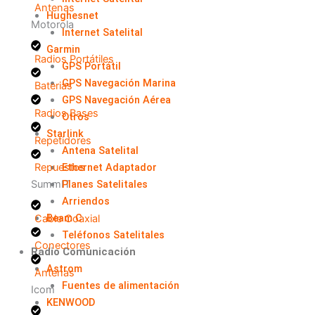
Antenas
Hughesnet
Motorola
Internet Satelital
Garmin
Radios Portátiles
GPS Portátil
GPS Navegación Marina
Baterias
GPS Navegación Aérea
Radios Bases
Otros
Starlink
Repetidores
Antena Satelital
Ethernet Adaptador
Repuestos
Planes Satelitales
SummIT
Arriendos
Beam C
Cable Coaxial
Teléfonos Satelitales
Conectores
Radio Comunicación
Astrom
Antenas
Fuentes de alimentación
Icom
KENWOOD