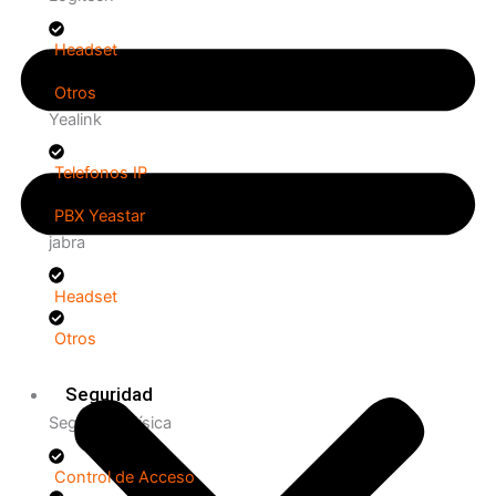
Headset
Otros
Yealink
Telefonos IP
PBX Yeastar
jabra
Headset
Otros
Seguridad
Seguridad Física
Control de Acceso