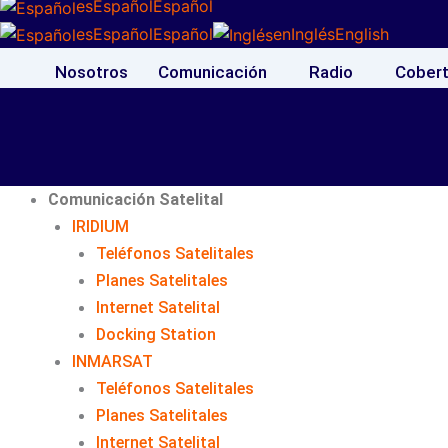
es
Español
Español
es
Español
Español
en
Inglés
English
Nosotros
Comunicación
Radio
Cobert
Comunicación Satelital
IRIDIUM
Teléfonos Satelitales
Planes Satelitales
Internet Satelital
Docking Station
INMARSAT
Teléfonos Satelitales
Planes Satelitales
Internet Satelital