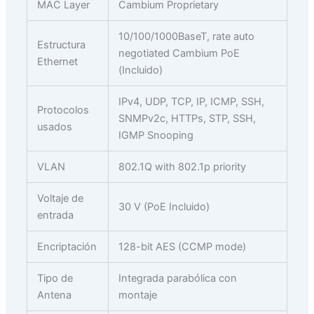
MAC Layer
Cambium Proprietary
10/100/1000BaseT, rate auto
Estructura
negotiated Cambium PoE
Ethernet
(Incluido)
IPv4, UDP, TCP, IP, ICMP, SSH,
Protocolos
SNMPv2c, HTTPs, STP, SSH,
usados
IGMP Snooping
VLAN
802.1Q with 802.1p priority
Voltaje de
30 V (PoE Incluido)
entrada
Encriptación
128-bit AES (CCMP mode)
Tipo de
Integrada parabólica con
Antena
montaje