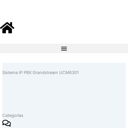
Ir
al
contenido
Sistema IP PBX Grandstream UCM6301
Categorias