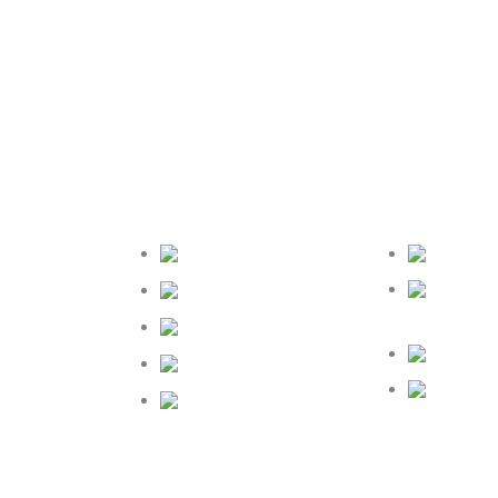
ntina
El Salvador
México
e
Estado
Guatemala
Unidos
mbia
Honduras
Reino U
Nicaragua
España
amá
Costa Rica