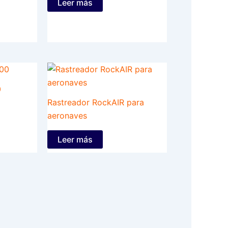
Leer más
0
Rastreador RockAIR para
aeronaves
Leer más