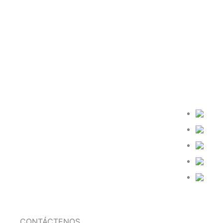
PAÍSES
Somos una empresa multinacional con
Arge
experiencia en el rubro de las
Chil
telecomunicaciones.
Colo
Perú
Pan
CONTÁCTENOS