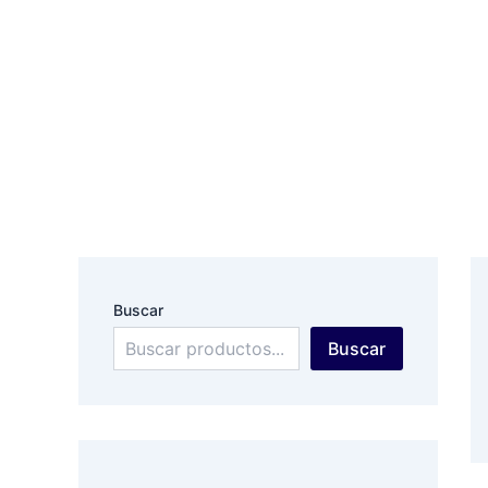
Ir
al
contenido
Buscar
Buscar