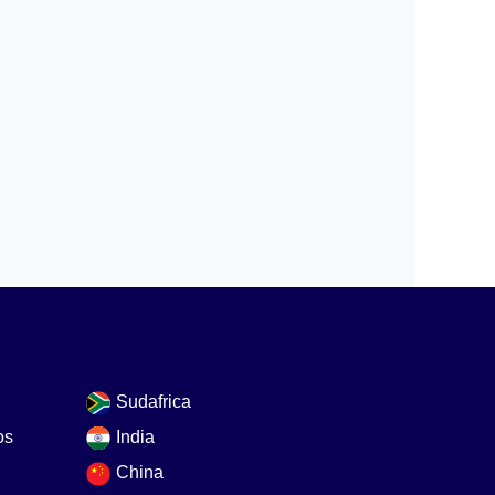
Sudafrica
os
India
China