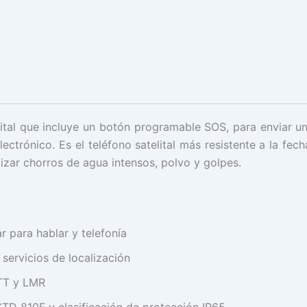
elital que incluye un botón programable SOS, para enviar u
ctrónico. Es el teléfono satelital más resistente a la fecha
lizar chorros de agua intensos, polvo y golpes.
r para hablar y telefonía
servicios de localización
TT y LMR
STD 810F y clasificación de protección IP65