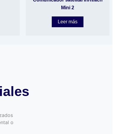
Mini 2
Leer más
iales
izados
ntal o