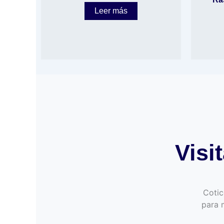
Leer más
Visi
Cotic
para 