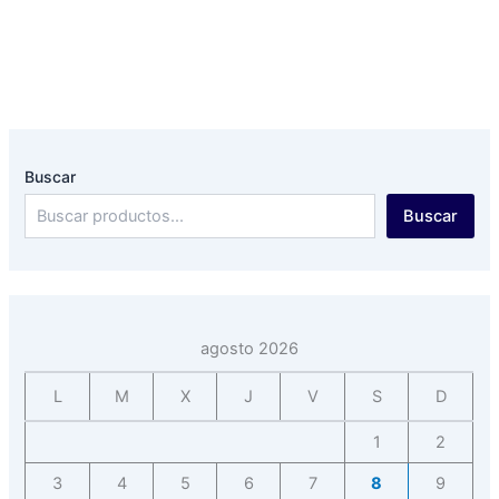
Buscar
Buscar
agosto 2026
L
M
X
J
V
S
D
1
2
3
4
5
6
7
8
9