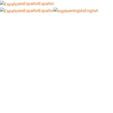
es
Español
Español
es
Español
Español
en
Inglés
English