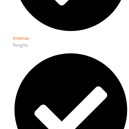
Antenas
TongYu