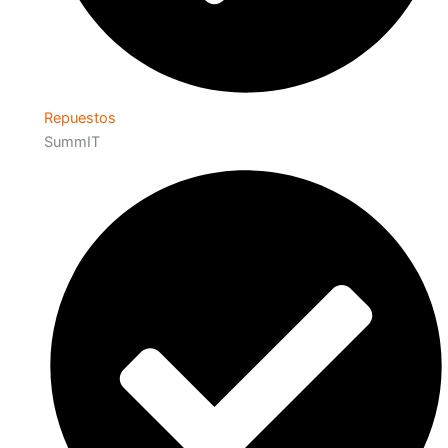
Repuestos
SummIT