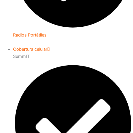
Radios Portátiles
Cobertura celular
SummIT